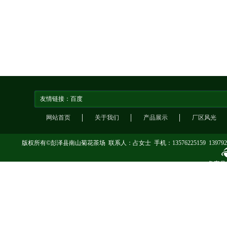
友情链接：
百度
网站首页
关于我们
产品展示
厂区风光
版权所有©彭泽县南山菊花茶场 联系人：占女士 手机：13576225159 13979
备案号