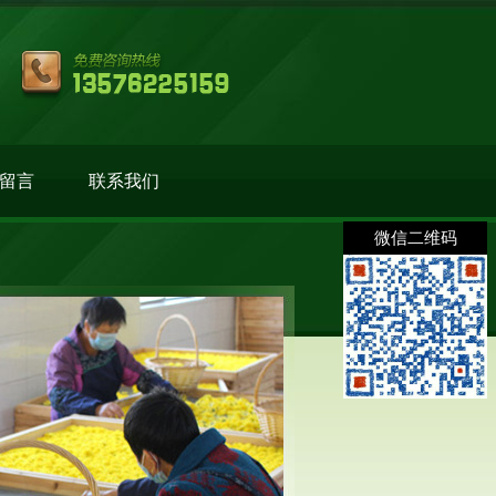
留言
联系我们
微信二维码