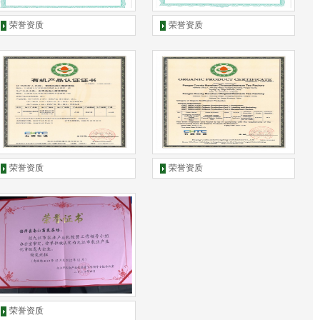
荣誉资质
荣誉资质
荣誉资质
荣誉资质
荣誉资质