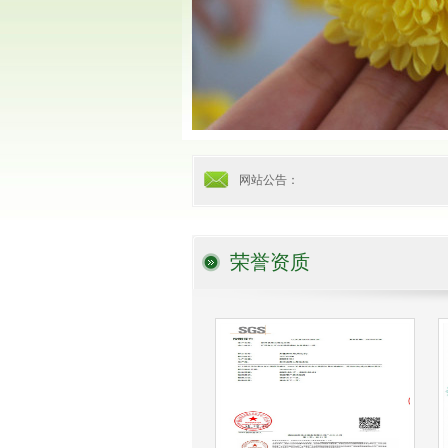
网站公告：
荣誉资质