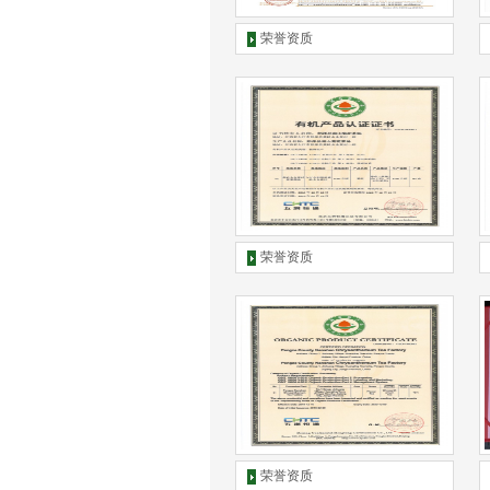
荣誉资质
荣誉资质
荣誉资质